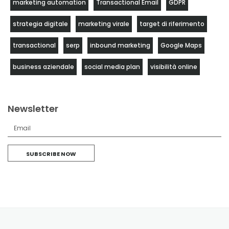
marketing automation
Transactional Email
GDPR
strategia digitale
marketing virale
target di riferimento
transactional
serp
inbound marketing
Google Maps
business aziendale
social media plan
visibilità online
Newsletter
SUBSCRIBE NOW