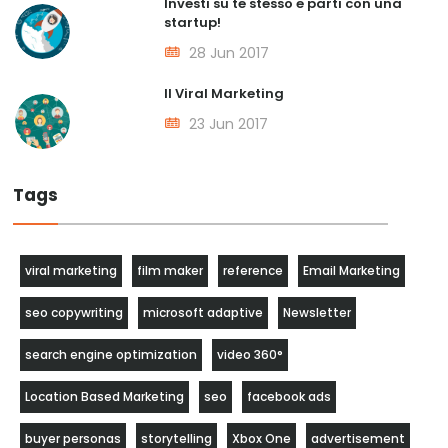
Investi su te stesso e parti con una
startup!
28 Jun 2017
Il Viral Marketing
23 Jun 2017
Tags
viral marketing
film maker
reference
Email Marketing
seo copywriting
microsoft adaptive
Newsletter
search engine optimization
video 360°
Location Based Marketing
seo
facebook ads
buyer personas
storytelling
Xbox One
advertisement