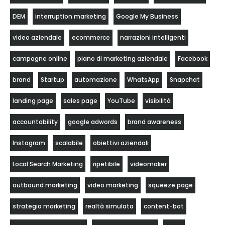
DEM
interruption marketing
Google My Business
video aziendale
ecommerce
narrazioni intelligenti
campagne online
piano di marketing aziendale
Facebook
brand
Startup
automazione
WhatsApp
Snapchat
landing page
sales page
YouTube
visibilità
accountability
google adwords
brand awareness
Instagram
scalabile
obiettivi aziendali
Local Search Marketing
ripetibile
videomaker
outbound marketing
video marketing
squeeze page
strategia marketing
realtà simulata
content-bot